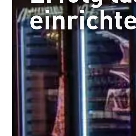
einricht
Willkommen bei
AICHINGER